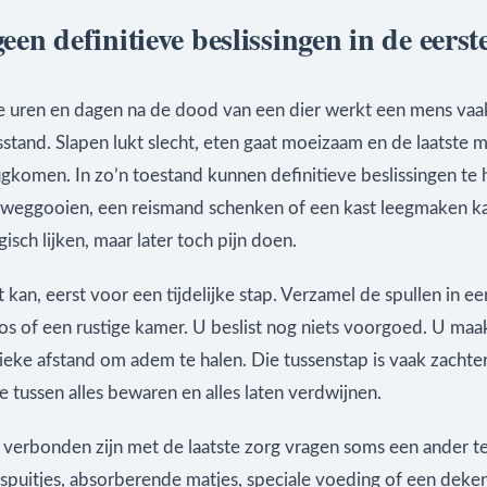
en definitieve beslissingen in de eerst
te uren en dagen na de dood van een dier werkt een mens vaa
sstand. Slapen lukt slecht, eten gaat moeizaam en de laatste
ugkomen. In zo’n toestand kunnen definitieve beslissingen te h
weggooien, een reismand schenken of een kast leegmaken k
sch lijken, maar later toch pijn doen.
at kan, eerst voor een tijdelijke stap. Verzamel de spullen in e
os of een rustige kamer. U beslist nog niets voorgoed. U maak
ieke afstand om adem te halen. Die tussenstap is vaak zachte
 tussen alles bewaren en alles laten verdwijnen.
e verbonden zijn met de laatste zorg vragen soms een ander 
spuitjes, absorberende matjes, speciale voeding of een deken