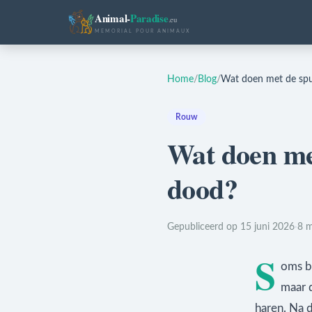
Animal-
Paradise
.eu
MEMORIAL POUR ANIMAUX
Home
/
Blog
/
Wat doen met de spu
Rouw
Wat doen met
dood?
Gepubliceerd op 15 juni 2026
·
8 m
S
oms bl
maar 
haren. Na 