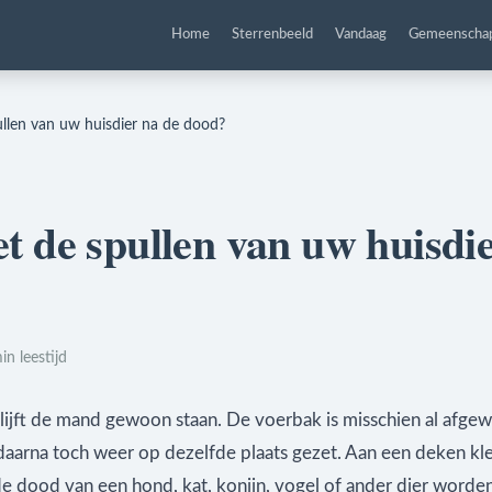
Home
Sterrenbeeld
Vandaag
Gemeenscha
llen van uw huisdier na de dood?
 de spullen van uw huisdie
in leestijd
ijft de mand gewoon staan. De voerbak is misschien al afgew
daarna toch weer op dezelfde plaats gezet. Aan een deken kl
de dood van een hond, kat, konijn, vogel of ander dier word