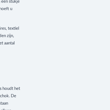
 een stukje
 hoeft u
es, textiel
en zijn,
et aantal
ms houdt het
schok. De
staan