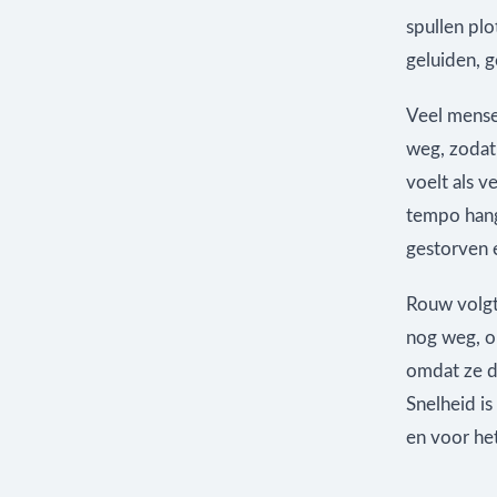
spullen plo
geluiden, g
Veel mense
weg, zodat
voelt als v
tempo hangt
gestorven 
Rouw volgt
nog weg, om
omdat ze d
Snelheid is
en voor he