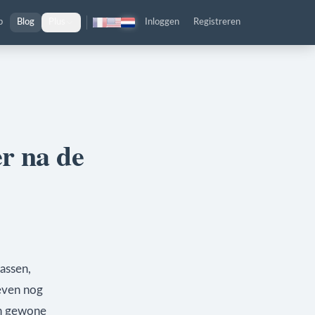
p
Blog
Plus
Inloggen
Registreren
r na de
assen,
even nog
en gewone