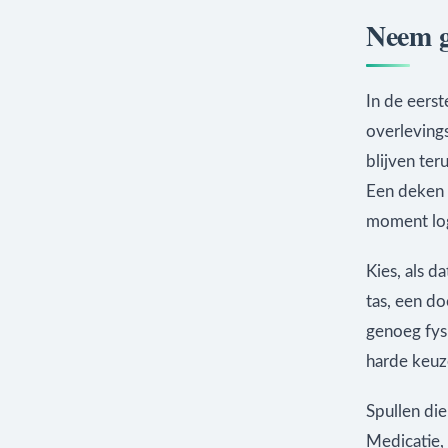
Neem ge
In de eers
overleving
blijven ter
Een deken 
moment logi
Kies, als d
tas, een do
genoeg fys
harde keuze
Spullen di
Medicatie, 