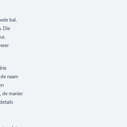
wde bal,
. Die
ur,
meer
rie
, de naam
en
n, de manier
details