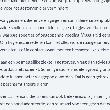
n de band niet kleiner. Een voorwerp kan opnieuw nuttig zij
de voor het gestorven dier vermindert.
pvanggezinnen, dierenverenigingen en soms dierenartsenprakt
lde spullen aan: schone dekens, lijnen, tuigjes, voerbakken,
, wasbare speeltjes of ongeopende voeding. Vraag altijd eers
 Om hygiënische redenen kan niet alles worden aangenomen, 
g versleten is of in contact kwam met een besmettelijke ziekte.
 aan een besmettelijke ziekte is gestorven, vraag dan advies 
 voordat u iets schenkt. Sommige spullen moeten grondig on
dere kunnen beter weggegooid worden. Dat is geen gebrek 
et beschermt andere dieren.
ven aan iemand die u kent kan ook betekenisvol zijn. Een lij
 net een hond adopteerde, een reismand voor een gezin dat e