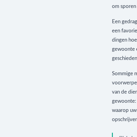
om sporen 
Een gedrag
een favorie
dingen hoev
gewoonte e
geschieden
Sommige me
voorwerpen 
van de dier
gewoonte: h
waarop uw d
opschrijve