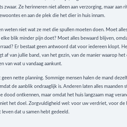
ts zwaar. Ze herinneren niet alleen aan verzorging, maar aan r
ewoontes en aan de plek die het dier in huis innam.
n weten niet wat ze met die spullen moeten doen. Moet alle
 elke blik minder pijn doet? Moet alles bewaard blijven, om
erraad? Er bestaat geen antwoord dat voor iedereen klopt. Het
 af van jullie band, van het gezin, van de manier waarop het d
en van wat u vandaag aankunt.
 geen nette planning. Sommige mensen halen de mand dezel
dat de aanblik ondraaglijk is. Anderen laten alles maanden st
e dood ontkennen, maar omdat het huis langzaam mag veran
 niet het doel. Zorgvuldigheid wel: voor uw verdriet, voor de
t leven dat u samen hebt gedeeld.