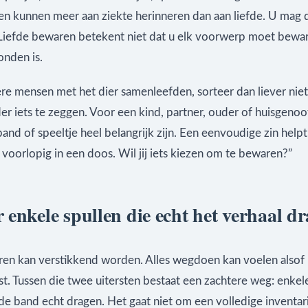
en kunnen meer aan ziekte herinneren dan aan liefde. U mag d
iefde bewaren betekent niet dat u elk voorwerp moet bewa
onden is.
e mensen met het dier samenleefden, sorteer dan liever niet 
er iets te zeggen. Voor een kind, partner, ouder of huisgenoo
band of speeltje heel belangrijk zijn. Een eenvoudige zin helpt:
n voorlopig in een doos. Wil jij iets kiezen om te bewaren?”
 enkele spullen die echt het verhaal d
ren kan verstikkend worden. Alles wegdoen kan voelen alsof
st. Tussen die twee uitersten bestaat een zachtere weg: enkel
de band echt dragen. Het gaat niet om een volledige inventari