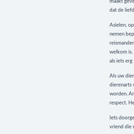
maakt geve
dat de lief
Asielen, o
nemen bepaa
reismanden
welkom is.
als iets er
Als uw dier
dierenarts
worden. An
respect. H
Iets doorge
vriend die