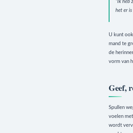
“Ik heb 
het er is
U kunt ook
mand te gro
de herinner
vorm van h
Geef, r
Spullen we
voelen met
wordt verva