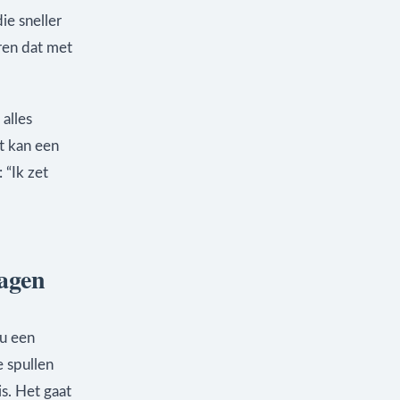
ie sneller
ren dat met
alles
t kan een
 “Ik zet
ragen
 u een
e spullen
s. Het gaat