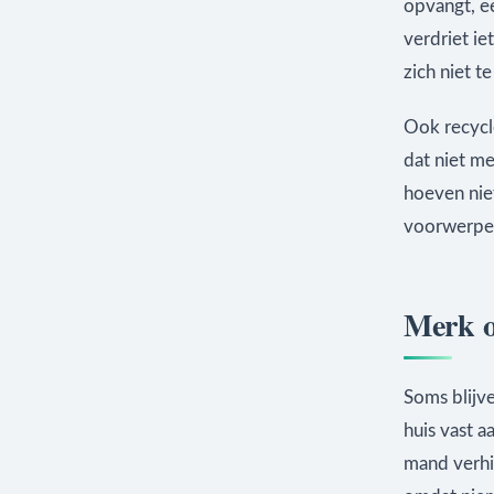
opvangt, e
verdriet ie
zich niet 
Ook recycle
dat niet me
hoeven niet
voorwerpen 
Merk o
Soms blijve
huis vast 
mand verhi