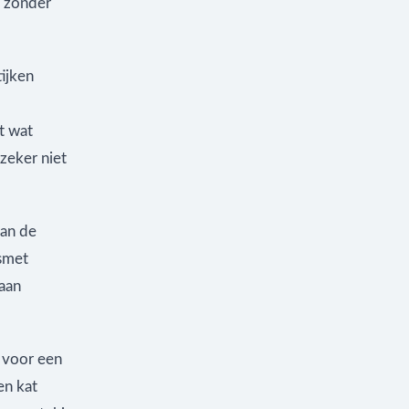
n zonder
ijken
t wat
zeker niet
aan de
tsmet
aan
n voor een
en kat