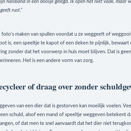
zijn halsband in een doosje gelegd. Ik open het niet vaak, maar 
 geeft rust.”
 foto’s maken van spullen voordat u ze weggeeft of weggooit
ot is, een speeltje te kapot of een deken te pijnlijk, bewaart
ing zonder dat het voorwerp in huis moet blijven. Dat is gee
erinneren. Het is een andere vorm van zorg.
ecycleer of draag over zonder schuldge
ggeven van een dier dat is gestorven kan moeilijk voelen. Ve
een schuld, alsof een mand of speeltje weggeven betekent da
ngen, of dat men te snel aanvaardt dat het dier niet terugko