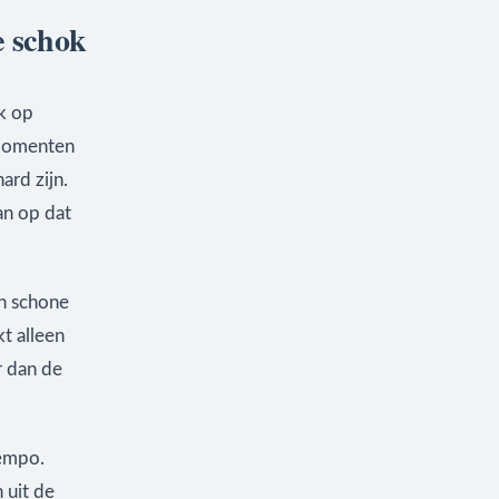
e schok
k op
 momenten
ard zijn.
an op dat
en schone
t alleen
r dan de
tempo.
 uit de