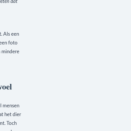
weten dat
. Als een
 een foto
n mindere
voel
el mensen
t het dier
mt. Toch