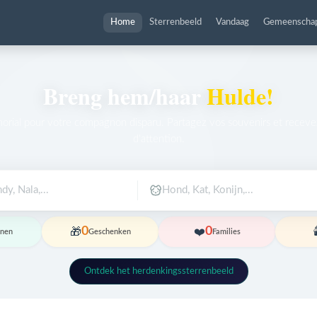
Home
Sterrenbeeld
Vandaag
Gemeenscha
Breng hem/haar
Hulde!
rial pour votre compagnon disparu. Partagez vos souvenirs et recev
d'attention.
0
0
🎁
❤️
🕯
onen
Geschenken
Families
Ontdek het herdenkingssterrenbeeld