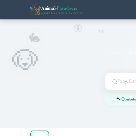
Animal-
Paradise
.eu
MEMORIAL POUR ANIMAUX
🦋
🐾
🐇
🐶
Creez un memo
0
🐾
Eerbet