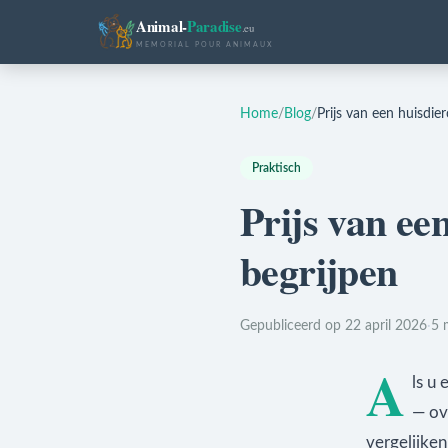
Animal-
Paradise
.eu
MEMORIAL POUR ANIMAUX
Home
/
Blog
/
Prijs van een huisdie
Praktisch
Prijs van ee
begrijpen
Gepubliceerd op 22 april 2026
·
5 
A
ls u
— ov
vergelijke