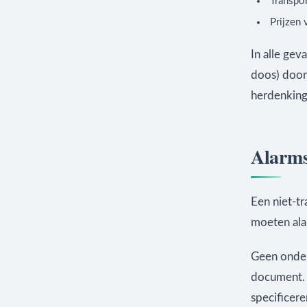
Transpo
Prijzen 
In alle ge
doos) door
herdenkings
Alarms
Een niet-tr
moeten ala
Geen onders
document. 
specificere