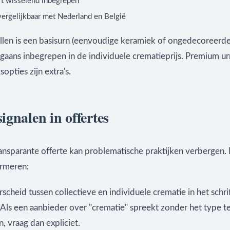
rt wisselend inbegrepen
vergelijkbaar met Nederland en België
vallen is een basisurn (eenvoudige keramiek of ongedecoreerd
gaans inbegrepen in de individuele crematieprijs. Premium u
opties zijn extra's.
ignalen in offertes
ansparante offerte kan problematische praktijken verbergen. 
rmeren:
cheid tussen collectieve en individuele crematie in het schrif
Als een aanbieder over "crematie" spreekt zonder het type t
n, vraag dan expliciet.