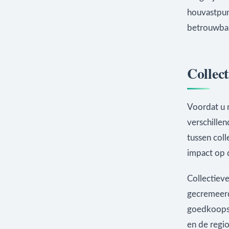
houvastpun
betrouwbar
Collect
Voordat u n
verschille
tussen coll
impact op d
Collectieve
gecremeerd
goedkoopst
en de regio