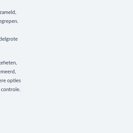
rzameld,
begrepen.
delgrote
geheten,
remeerd,
ere opties
 controle.