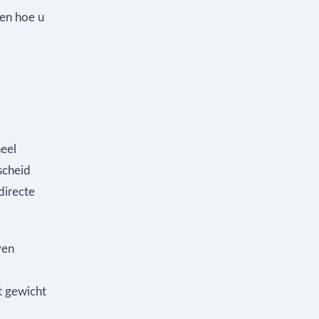
 en hoe u
heel
scheid
directe
ven
t gewicht