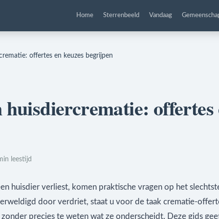
Home
Sterrenbeeld
Vandaag
Gemeenscha
rcrematie: offertes en keuzes begrijpen
n huisdiercrematie: offertes
min leestijd
 een huisdier verliest, komen praktische vragen op het slecht
erweldigd door verdriet, staat u voor de taak crematie-offert
n zonder precies te weten wat ze onderscheidt. Deze gids gee