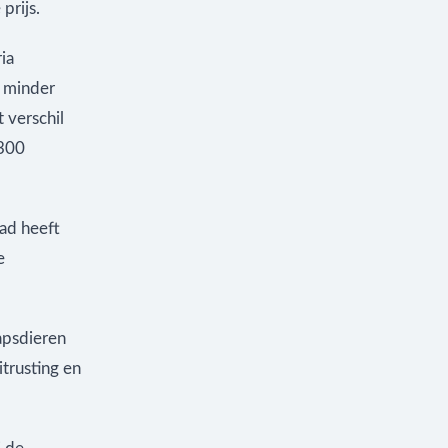
prijs.
ia
: minder
 verschil
€300
tad heeft
e
apsdieren
itrusting en