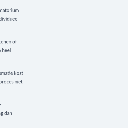
ematorium
dividueel
kenen of
 heel
ematie kost
proces niet
e
ag dan