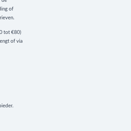
j de
ding of
rieven.
0 tot €80)
rengt of via
bieder.