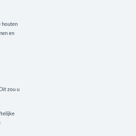
e houten
rnen en
Dit zou u
telijke
e