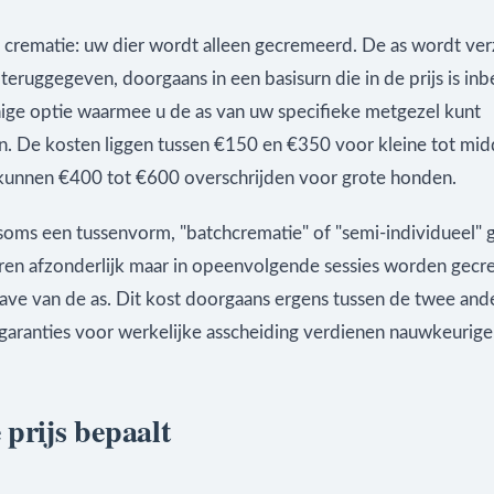
e crematie: uw dier wordt alleen gecremeerd. De as wordt ve
teruggegeven, doorgaans in een basisurn die in de prijs is in
enige optie waarmee u de as van uw specifieke metgezel kunt
en. De kosten liggen tussen €150 en €350 voor kleine tot mid
 kunnen €400 tot €600 overschrijden voor grote honden.
 soms een tussenvorm, "batchcrematie" of "semi-individueel" 
eren afzonderlijk maar in opeenvolgende sessies worden gec
ave van de as. Dit kost doorgaans ergens tussen de twee and
garanties voor werkelijke asscheiding verdienen nauwkeurige
 prijs bepaalt