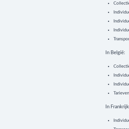
Collecti
Individu
Individ
Individ
Transpo
In België:
Collect
Individu
Individu
Tarieven
In Frankrijk
Individ