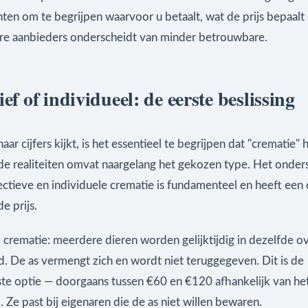
ten om te begrijpen waarvoor u betaalt, wat de prijs bepaalt
e aanbieders onderscheidt van minder betrouwbare.
ief of individueel: de eerste beslissing
aar cijfers kijkt, is het essentieel te begrijpen dat "crematie" 
nde realiteiten omvat naargelang het gekozen type. Het onder
ectieve en individuele crematie is fundamenteel en heeft een 
e prijs.
 crematie: meerdere dieren worden gelijktijdig in dezelfde o
. De as vermengt zich en wordt niet teruggegeven. Dit is de
e optie — doorgaans tussen €60 en €120 afhankelijk van he
. Ze past bij eigenaren die de as niet willen bewaren.