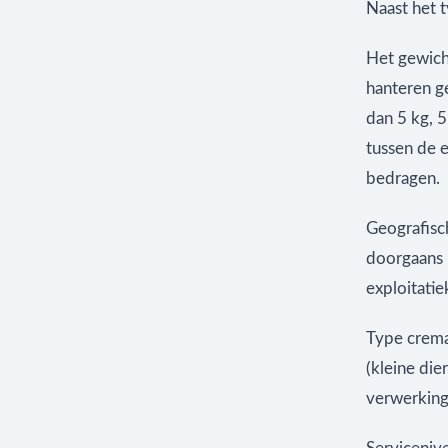
Naast het t
Het gewicht
hanteren ge
dan 5 kg, 
tussen de e
bedragen.
Geografisch
doorgaans 
exploitatie
Type crema
(kleine die
verwerking