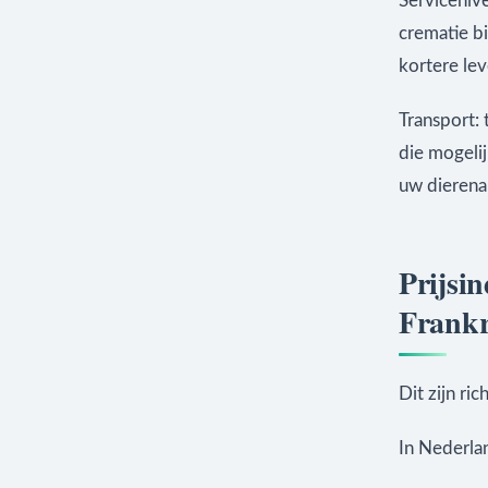
Serviceniv
crematie b
kortere le
Transport:
die mogelij
uw dierenar
Prijsin
Frankr
Dit zijn ri
In Nederla