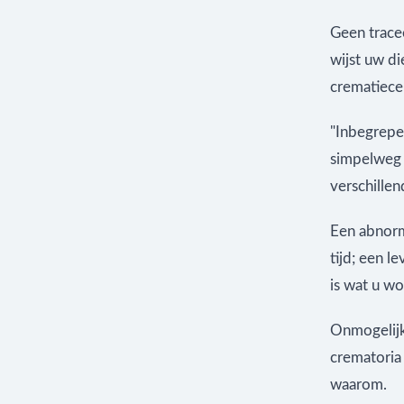
Geen trace
wijst uw di
crematiecer
"Inbegrepe
simpelweg 
verschillen
Een abnorm
tijd; een l
is wat u wo
Onmogelijkh
crematoria
waarom.