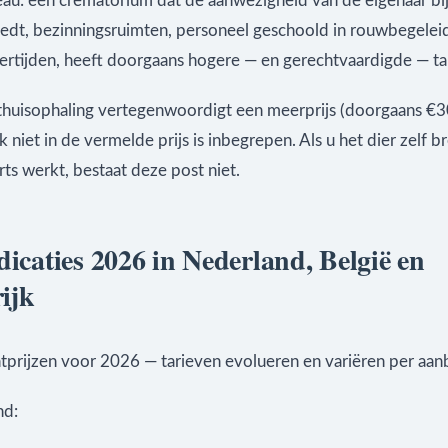
eau: een crematorium dat de aanwezigheid van de eigenaar bi
iedt, bezinningsruimten, personeel geschoold in rouwbegelei
vertijden, heeft doorgaans hogere — en gerechtvaardigde — ta
 thuisophaling vertegenwoordigt een meerprijs (doorgaans €3
k niet in de vermelde prijs is inbegrepen. Als u het dier zelf b
ts werkt, bestaat deze post niet.
dicaties 2026 in Nederland, België en
ijk
chtprijzen voor 2026 — tarieven evolueren en variëren per aan
nd: