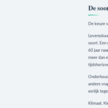
De soo
De keuze v
Levensduur.
soort. Een 
60 jaar na
meer dan e
tijdshorizo
Onderhoud.
andere vra
eerlijk teg
Klimaat. Ki