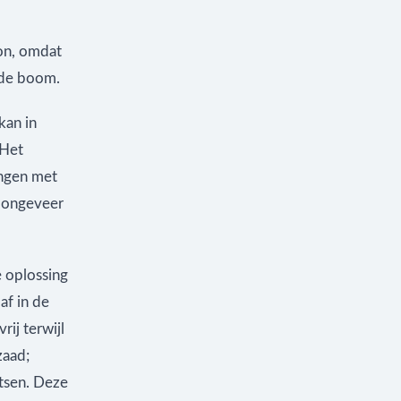
oon, omdat
ende boom.
kan in
 Het
engen met
n ongeveer
e oplossing
af in de
ij terwijl
zaad;
atsen. Deze