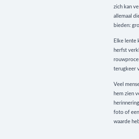
zich kan ve
allemaal di
bieden: gro
Elke lente
herfst verkl
rouwproces
terugkeer 
Veel mense
hem zien v
herinnerin
foto of ee
waarde he