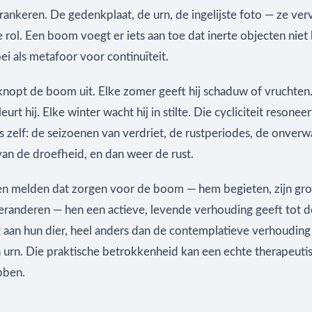
rankeren. De gedenkplaat, de urn, de ingelijste foto — ze ver
e rol. Een boom voegt er iets aan toe dat inerte objecten nie
ei als metafoor voor continuïteit.
 knopt de boom uit. Elke zomer geeft hij schaduw of vruchten.
eurt hij. Elke winter wacht hij in stilte. Die cycliciteit resonee
 zelf: de seizoenen van verdriet, de rustperiodes, de onver
van de droefheid, en dan weer de rust.
n melden dat zorgen voor de boom — hem begieten, zijn gro
eranderen — hen een actieve, levende verhouding geeft tot d
g aan hun dier, heel anders dan de contemplatieve verhouding
n urn. Die praktische betrokkenheid kan een echte therapeuti
bben.