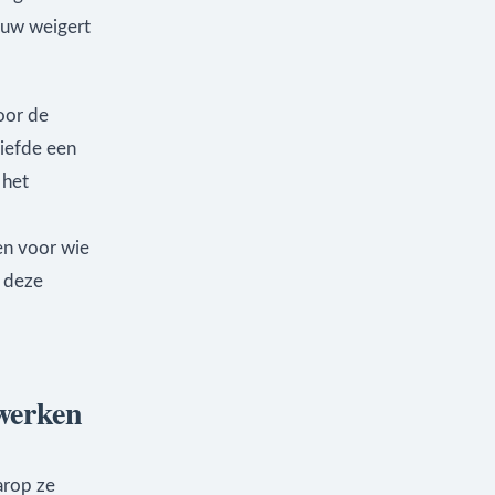
ouw weigert
oor de
iefde een
 het
en voor wie
m deze
werken
arop ze