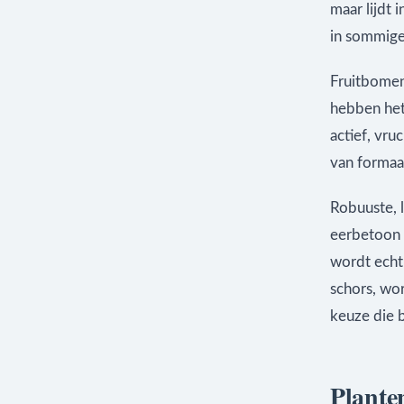
maar lijdt 
in sommige
Fruitbomen
hebben het
actief, vru
van formaa
Robuuste, 
eerbetoon 
wordt echt
schors, wo
keuze die b
Planten