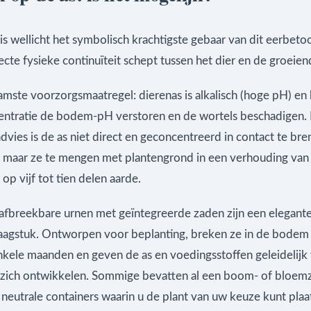
 is wellicht het symbolisch krachtigste gebaar van dit eerbet
ecte fysieke continuïteit schept tussen het dier en de groei
mste voorzorgsmaatregel: dierenas is alkalisch (hoge pH) en 
entratie de bodem-pH verstoren en de wortels beschadigen.
vies is de as niet direct en geconcentreerd in contact te br
, maar ze te mengen met plantengrond in een verhouding va
 op vijf tot tien delen aarde.
 afbreekbare urnen met geïntegreerde zaden zijn een elegant
raagstuk. Ontworpen voor beplanting, breken ze in de bodem 
kele maanden en geven de as en voedingsstoffen geleidelijk vr
 zich ontwikkelen. Sommige bevatten al een boom- of bloem
 neutrale containers waarin u de plant van uw keuze kunt pla