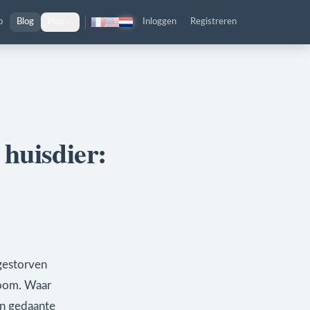
p
Blog
Plus
Inloggen
Registreren
huisdier:
 gestorven
boom. Waar
an gedaante