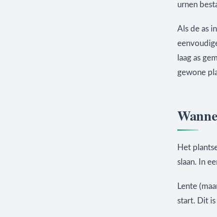
urnen besta
Als de as i
eenvoudige
laag as ge
gewone pl
Wannee
Het plants
slaan. In e
Lente (maar
start. Dit 