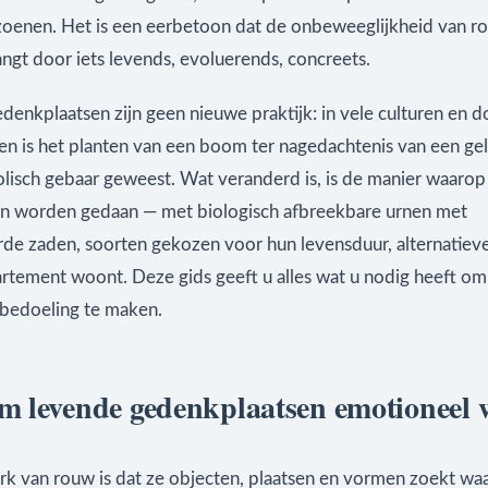
zoenen. Het is een eerbetoon dat de onbeweeglijkheid van r
ngt door iets levends, evoluerends, concreets.
enkplaatsen zijn geen nieuwe praktijk: in vele culturen en d
n is het planten van een boom ter nagedachtenis van een gel
lisch gebaar geweest. Wat veranderd is, is de manier waarop
n worden gedaan — met biologisch afbreekbare urnen met
rde zaden, soorten gekozen voor hun levensduur, alternatiev
artement woont. Deze gids geeft u alles wat u nodig heeft o
bedoeling te maken.
 levende gedenkplaatsen emotioneel 
k van rouw is dat ze objecten, plaatsen en vormen zoekt wa