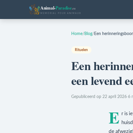
Animal-
Paradise
.eu
MEMORIAL POUR ANIMAUX
Home
/
Blog
/
Een herinneringsboom
Rituelen
Een herinne
een levend e
Gepubliceerd op 22 april 2026
·
6 
E
r is 
huisd
de afwezigh