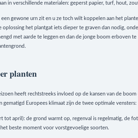
an in verschillende materialen: geperst papier, turf, hout, zou
n een gewone urn zit en u ze toch wilt koppelen aan het plante
 oplossing het plantgat iets dieper te graven dan nodig, ond
mengd met aarde te leggen en dan de jonge boom erboven te 
antengrond.
r planten
eizoen heeft rechtstreeks invloed op de kansen van de boom
en gematigd Europees klimaat zijn de twee optimale vensters:
t tot april): de grond warmt op, regenval is regelmatig, de f
is het beste moment voor vorstgevoelige soorten.