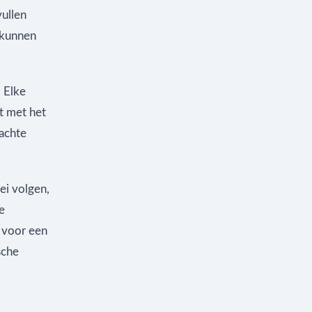
vullen
t kunnen
 Elke
rt met het
wachte
ei volgen,
e
 voor een
sche