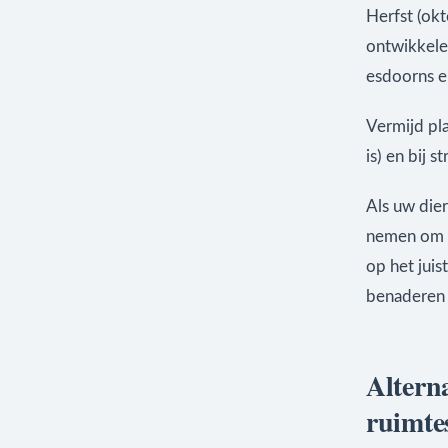
Herfst (okt
ontwikkelen
esdoorns e
Vermijd pla
is) en bij 
Als uw dier
nemen om t
op het juis
benaderen i
Altern
ruimte