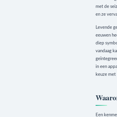
met de sei
en ze verva
Levende ged
eeuwen hee
diep symbo
vandaag ka
geïntegree
in een app
keuze met 
Waarom
Een kenmer