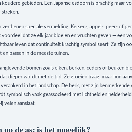
in koudere gebieden. Een Japanse esdoorn is prachtig maar vo
 streken.
 verdienen speciale vermelding. Kersen-, appel-, peer- of p
 voordeel dat ze elk jaar bloeien en vruchten geven — een v
chtbaar leven dat continuïteit krachtig symboliseert. Ze zijn 
t en passen in de meeste tuinen.
langlevende bomen zoals eiken, berken, ceders of beuken bi
dat dieper wordt met de tijd. Ze groeien traag, maar hun aan
 verankerd in het landschap. De berk, met zijn kenmerkende 
rdt symbolisch vaak geassocieerd met lichtheid en helderhei
ij velen aanslaat.
 op de as: is het mogelijk?