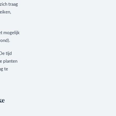
zich traag
eiken,
et mogelijk
rond).
De tijd
e planten
ng te
ke