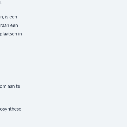
t.
n, is een
eraan een
plaatsen in
 om aan te
otosynthese