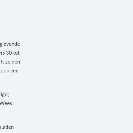
anglevende
rs 30 tot
ft zelden
etoon een
igd;
. Wees
 zuiden