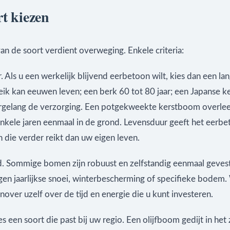
rt kiezen
an de soort verdient overweging. Enkele criteria:
 Als u een werkelijk blijvend eerbetoon wilt, kies dan een l
eik kan eeuwen leven; een berk 60 tot 80 jaar; een Japanse ke
argelang de verzorging. Een potgekweekte kerstboom overlee
nkele jaren eenmaal in de grond. Levensduur geeft het eerb
n die verder reikt dan uw eigen leven.
 Sommige bomen zijn robuust en zelfstandig eenmaal gevest
gen jaarlijkse snoei, winterbescherming of specifieke bodem
enover uzelf over de tijd en energie die u kunt investeren.
es een soort die past bij uw regio. Een olijfboom gedijt in het