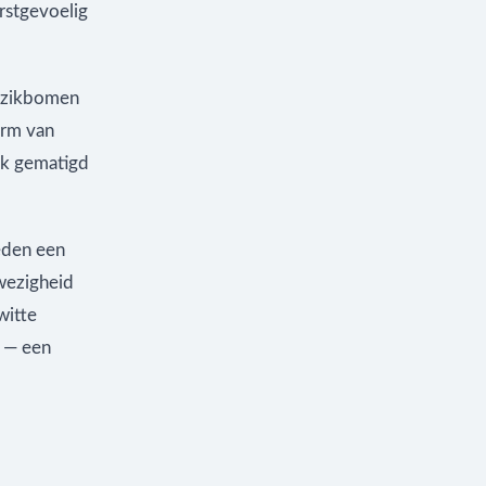
rstgevoelig
erzikbomen
orm van
ook gematigd
eden een
wezigheid
witte
d — een