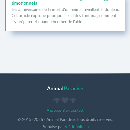
émotionnels
Les anniversaires de la mort d'un animal réveillent la douleur.
Cet article explique pourquoi ces dates font mal, comment
s'y préparer et quand chercher de l'aide.
Animal
Paradise
À propos
|
Blog
|
Contact
© 2015–
2026
·
Animal Paradise. Tous droits réservés.
Propulsé par
VD-Infinitech