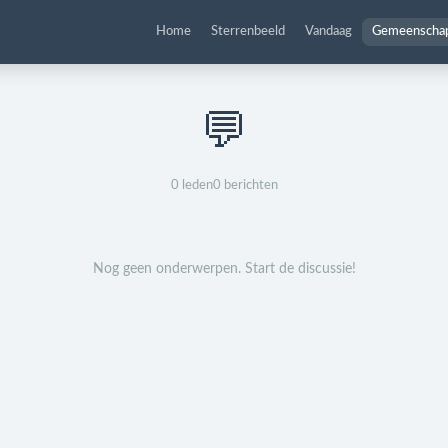
Home
Sterrenbeeld
Vandaag
Gemeenscha
💬
0
leden
0
berichten
Nog geen onderwerpen. Start de discussie!