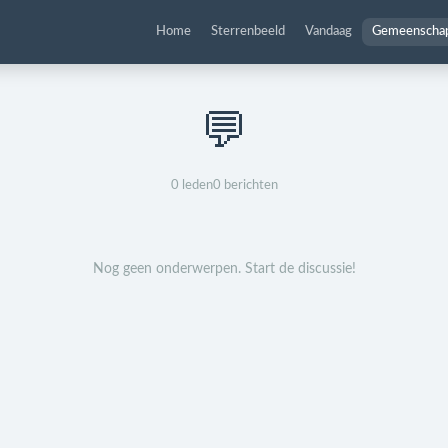
Home
Sterrenbeeld
Vandaag
Gemeenscha
💬
0
leden
0
berichten
Nog geen onderwerpen. Start de discussie!