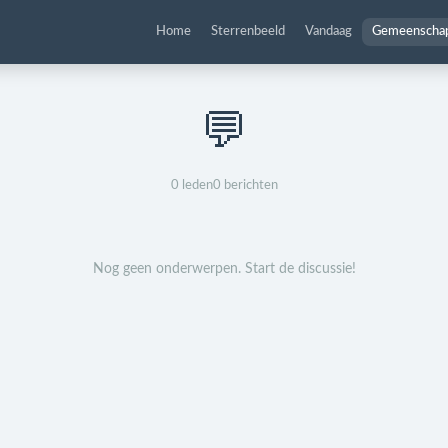
Home
Sterrenbeeld
Vandaag
Gemeenscha
💬
0
leden
0
berichten
Nog geen onderwerpen. Start de discussie!