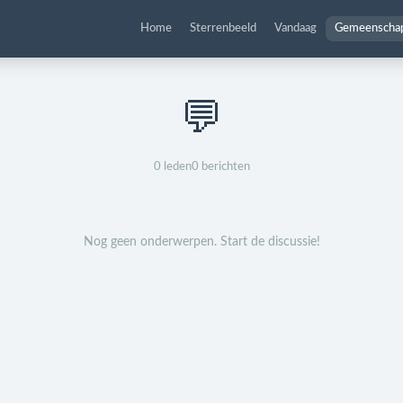
Home
Sterrenbeeld
Vandaag
Gemeenscha
💬
0
leden
0
berichten
Nog geen onderwerpen. Start de discussie!