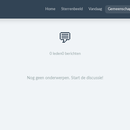
Home
Sterrenbeeld
Vandaag
Gemeenscha
💬
0
leden
0
berichten
Nog geen onderwerpen. Start de discussie!