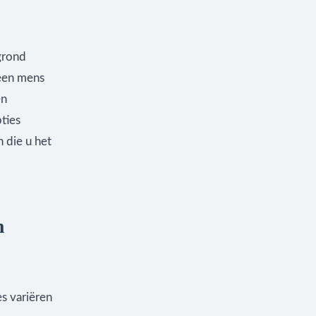
grond
 een mens
en
ties
 die u het
n
es variëren