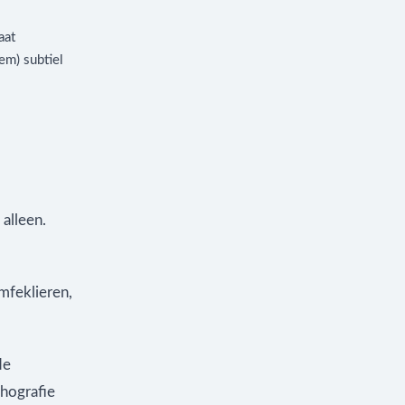
aat
em) subtiel
alleen.
ymfeklieren,
de
chografie