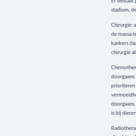
Er bestaat 
stadium, d
Chirurgie:
de massa t
kankers (l
chirurgie al
Chemothera
doorgaans 
prioriteren
vermoeidhei
doorgaans 
is bij dier
Radiothera