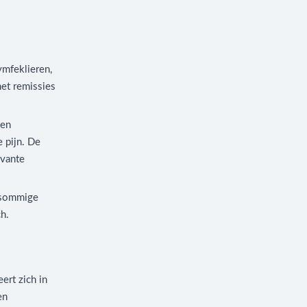
mfeklieren,
met remissies
sen
 pijn. De
uvante
— sommige
h.
ert zich in
en