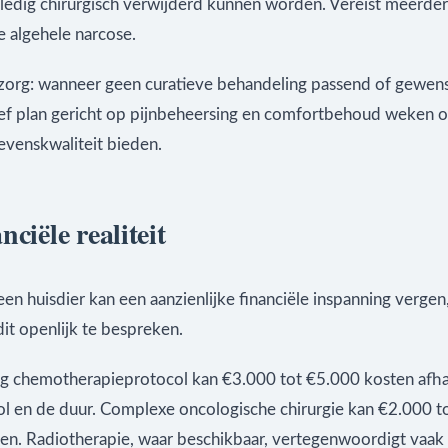
lledig chirurgisch verwijderd kunnen worden. Vereist meerder
e algehele narcose.
 zorg: wanneer geen curatieve behandeling passend of gewenst
tief plan gericht op pijnbeheersing en comfortbehoud weken
evenskwaliteit bieden.
nciële realiteit
een huisdier kan een aanzienlijke financiële inspanning vergen,
dit openlijk te bespreken.
ig chemotherapieprotocol kan €3.000 tot €5.000 kosten afha
ol en de duur. Complexe oncologische chirurgie kan €2.000 t
den. Radiotherapie, waar beschikbaar, vertegenwoordigt vaak