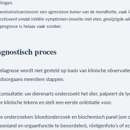
lingen.
aveiselcelcarcinoom: een agressieve tumor van de mondholte, vaak l
osticeerd omdat initiële symptomen (moeite met eten, gewijzigde ad
 prognose is helaas vaak somber.
agnostisch proces
iagnose wordt niet gesteld op basis van klinische observatie 
doorgaans meerdere stappen.
 consultatie: uw dierenarts onderzoekt het dier, palpeert de l
e klinische tekens en stelt een eerste oriëntatie voor.
e onderzoeken: bloedonderzoek en biochemisch panel (om 
oestand en orgaanfunctie te beoordelen), röntgenfoto's of e