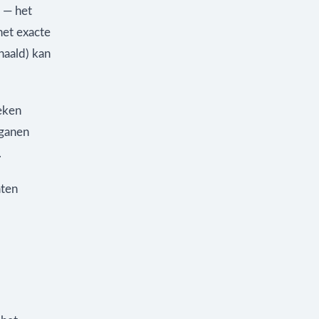
e — het
het exacte
naald) kan
eken
rganen
.
aten