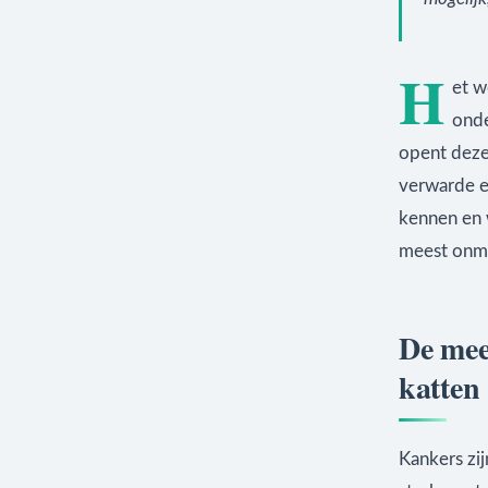
H
et w
onde
opent deze
verwarde e
kennen en w
meest onmi
De mee
katten
Kankers zij