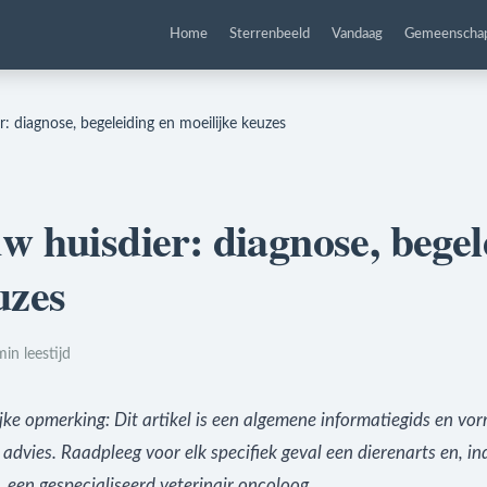
Home
Sterrenbeeld
Vandaag
Gemeenscha
r: diagnose, begeleiding en moeilijke keuzes
w huisdier: diagnose, begel
uzes
min leestijd
jke opmerking: Dit artikel is een algemene informatiegids en vo
advies. Raadpleeg voor elk specifiek geval een dierenarts en, in
, een gespecialiseerd veterinair oncoloog.