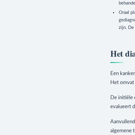
behande
Oraal pl
gediagn
zijn. De
Het di
Een kankerd
Het omvat 
De initiële
evalueert d
Aanvullend
algemene t