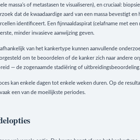
le massa's of metastasen te visualiseren), en cruciaal: biopsi
rzoek dat de kwaadaardige aard van een massa bevestigt en 
cellen identificeert. Een fijnnaaldaspirat (celafname met een 
erste, minder invasieve aanwijzing geven.
: afhankelijk van het kankertype kunnen aanvullende onderzo
rgesteld om te beoordelen of de kanker zich naar andere o
preid — de zogenaamde stadiëring of uitbreidingsbeoordeling
roces kan enkele dagen tot enkele weken duren. Op de result
vaak een van de moeilijkste periodes.
elopties