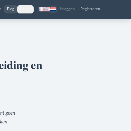
p
Blog
Plus
Inloggen
Registreren
eiding en
rmt geen
dien