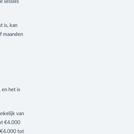
e sessies
 is, kan
 of maanden
 en het is
nkelijk van
ot €4.000
 €4.000 tot