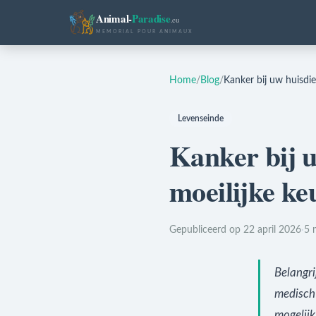
Animal-
Paradise
.eu
MEMORIAL POUR ANIMAUX
Home
/
Blog
/
Kanker bij uw huisdie
Levenseinde
Kanker bij u
moeilijke ke
Gepubliceerd op 22 april 2026
·
5 
Belangri
medisch 
mogelijk