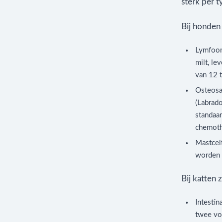
sterk per t
Bij honden
Lymfoom
milt, le
van 12 
Osteosa
(Labrado
standaa
chemoth
Mastcel
worden e
Bij katten
Intestin
twee vo