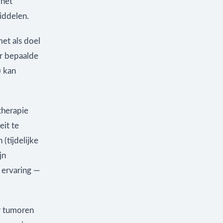
 het
iddelen.
et als doel
r bepaalde
 kan
therapie
it te
(tijdelijke
jn
 ervaring —
r tumoren