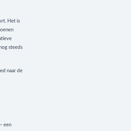
rt. Het is
ljoenen
atieve
 nog steeds
oed naar de
 — een