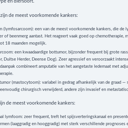
ype en diersoort.
 zijn de meest voorkomende kankers:
 (lymfosarcoom): een van de meest voorkomende kankers, die de ly
ver of beenmerg aantast. Het reageert vaak goed op chemotherapie, 
tot 18 maanden mogelijk.
rcoom: een kwaadaardige bottumor, bijzonder frequent bij grote ras
r, Duitse Herder, Deense Dog). Zeer agressief en veroorzaakt intense
rdaanpak combineert amputatie van het aangetaste ledemaat met adj
erapie.
tumor (mastocytoom): variabel in gedrag afhankelijk van de graad 
envoudig chirurgisch verwijderd, andere zijn invasief en metastatisc
 zijn de meest voorkomende kankers:
aal lymfoom: zeer frequent, treft het spijsverteringskanaal en presente
rmen (laaggradig en hooggradig) met sterk verschillende prognoses 