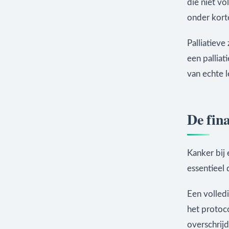
die niet vo
onder kort
Palliatieve
een pallia
van echte l
De fina
Kanker bij 
essentieel 
Een volled
het protoc
overschrij