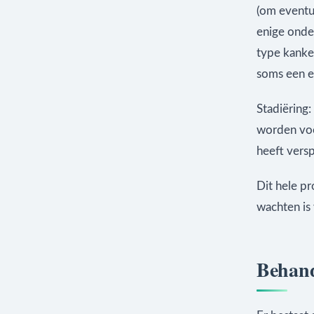
(om eventue
enige onde
type kanker
soms een e
Stadiëring
worden voo
heeft vers
Dit hele p
wachten is 
Behand