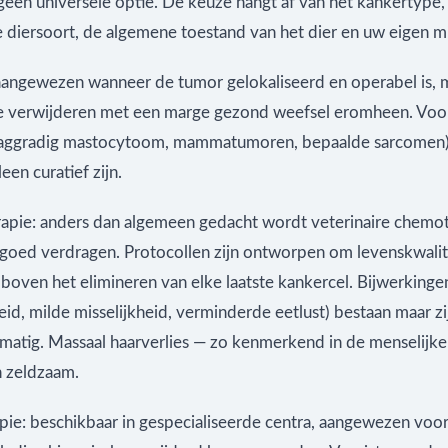
geen universele optie. De keuze hangt af van het kankertype,
e diersoort, de algemene toestand van het dier en uw eigen m
 aangewezen wanneer de tumor gelokaliseerd en operabel is, m
e verwijderen met een marge gezond weefsel eromheen. Voo
aaggradig mastocytoom, mammatumoren, bepaalde sarcomen)
leen curatief zijn.
pie: anders dan algemeen gedacht wordt veterinaire chemo
goed verdragen. Protocollen zijn ontworpen om levenskwalite
 boven het elimineren van elke laatste kankercel. Bijwerkingen 
d, milde misselijkheid, verminderde eetlust) bestaan maar zi
matig. Massaal haarverlies — zo kenmerkend in de menselijke
en zeldzaam.
pie: beschikbaar in gespecialiseerde centra, aangewezen voo