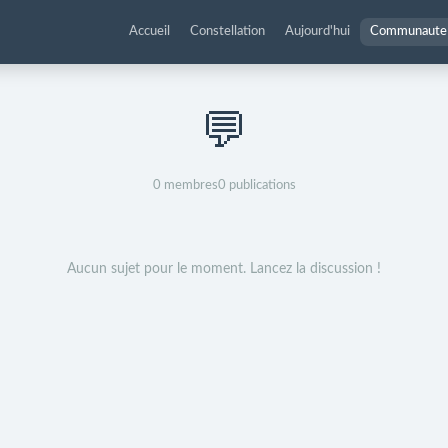
Accueil
Constellation
Aujourd'hui
Communaute
💬
0
membres
0
publications
Aucun sujet pour le moment. Lancez la discussion !