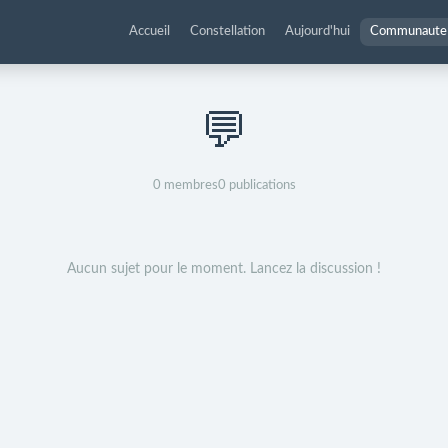
Accueil
Constellation
Aujourd'hui
Communaute
💬
0
membres
0
publications
Aucun sujet pour le moment. Lancez la discussion !