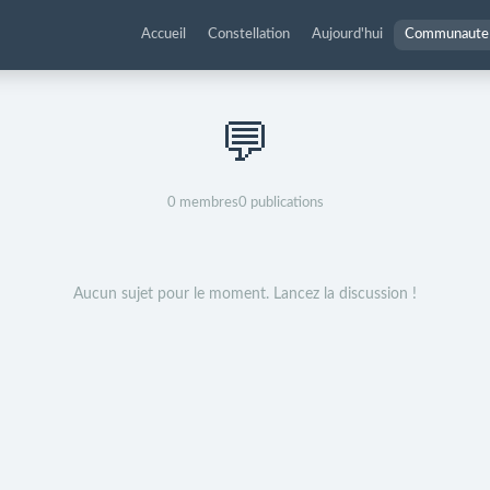
Accueil
Constellation
Aujourd'hui
Communaute
💬
0
membres
0
publications
Aucun sujet pour le moment. Lancez la discussion !