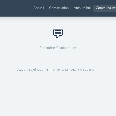
Accueil
Constellation
Aujourd'hui
Communaute
💬
0
membres
0
publications
Aucun sujet pour le moment. Lancez la discussion !